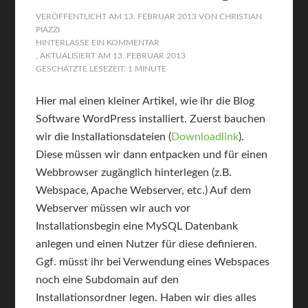
VERÖFFENTLICHT AM
13. FEBRUAR 2013
VON
CHRISTIAN
PIAZZI
HINTERLASSE EIN KOMMENTAR
, AKTUALISIERT AM
13. FEBRUAR 2013
GESCHÄTZTE LESEZEIT: 1 MINUTE
Hier mal einen kleiner Artikel, wie ihr die Blog
Software WordPress installiert. Zuerst bauchen
wir die Installationsdateien (
Downloadlink
).
Diese müssen wir dann entpacken und für einen
Webbrowser zugänglich hinterlegen (z.B.
Webspace, Apache Webserver, etc.) Auf dem
Webserver müssen wir auch vor
Installationsbegin eine MySQL Datenbank
anlegen und einen Nutzer für diese definieren.
Ggf. müsst ihr bei Verwendung eines Webspaces
noch eine Subdomain auf den
Installationsordner legen. Haben wir dies alles