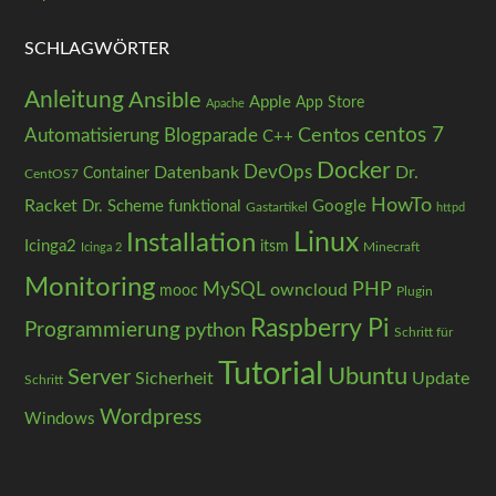
SCHLAGWÖRTER
Anleitung
Ansible
Apple
App Store
Apache
centos 7
Centos
Automatisierung
Blogparade
C++
Docker
DevOps
Datenbank
Dr.
Container
CentOS7
HowTo
Racket
Dr. Scheme
funktional
Google
Gastartikel
httpd
Installation
Linux
Icinga2
itsm
Minecraft
Icinga 2
Monitoring
PHP
MySQL
owncloud
mooc
Plugin
Raspberry Pi
Programmierung
python
Schritt für
Tutorial
Ubuntu
Server
Sicherheit
Update
Schritt
Wordpress
Windows