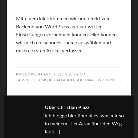
Mit einem klick kommen wir nun direkt zum
Backend von WordPress, wo wir weiter
Einstellungen vornehmen können. Hier können
wir auch ein schönes Theme auswählen und
unsere ersten Artikel verfassen.
KATEGORIE:
INTERNET, BLOGGEN & CO
TAGS:
BLOG
,
CMS
,
INSTALLATION
,
SOFTWARE
,
WORDPRESS
Über Christian Piazzi
Ich blogge hier über alles, was mir so
in meinem ITler Altag über den Weg
läuft =)