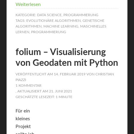
Weiterlesen
KATEGORIE:
DATA SCIENCE
,
PROGRAMMIERUNG
TAGS:
EVOLUTIONÄRE ALGORITHMEN
,
GENETISCHE
ALGORITHMEN
,
MACHINE LEARNING
,
MASCHINELLES
LERNEN
,
PROGRAMMIERUNG
folium – Visualisierung
von Geodaten mit Python
VERÖFFENTLICHT AM
14. FEBRUAR 2019
VON
CHRISTIAN
PIAZZI
1 KOMMENTAR
, AKTUALISIERT AM
21. JUNI 2021
GESCHÄTZTE LESEZEIT: 1 MINUTE
Für ein
kleines
Projekt