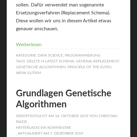
sollen. Dafür verwendet man sogenannte
Ersetzungsverfahren (Replacement Schema).
Diese wollen wir uns in diesem Artikel etwas
genauer anschauen.
Weiterlesen
KATEGORIE:
DATA SCIENCE
,
PROGRAMMIERUNG
TAGS:
DELETE-N-LATEST SCHEMA
,
GENERAL REPLACEMENT
,
GENETISCHE ALGORITHMEN
,
PRINCIPLE OF THE ELITES
,
WEAK ELITISM
Grundlagen Genetische
Algorithmen
VERÖFFENTLICHT AM
16. OKTOBER 2019
VON
CHRISTIAN
PIAZZI
HINTERLASSE EIN KOMMENTAR
, AKTUALISIERT AM
7. DEZEMBER 2019