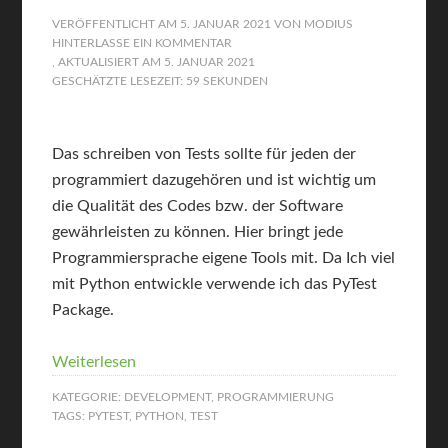
VERÖFFENTLICHT AM
5. JANUAR 2021
VON
MODIUS
HINTERLASSE EIN KOMMENTAR
, AKTUALISIERT AM
5. JANUAR 2021
GESCHÄTZTE LESEZEIT: 59 SEKUNDEN
Das schreiben von Tests sollte für jeden der
programmiert dazugehören und ist wichtig um
die Qualität des Codes bzw. der Software
gewährleisten zu können. Hier bringt jede
Programmiersprache eigene Tools mit. Da Ich viel
mit Python entwickle verwende ich das PyTest
Package.
Weiterlesen
KATEGORIE:
DEVELOPMENT
,
PROGRAMMIERUNG
TAGS:
PYTEST
,
PYTHON
,
TEST