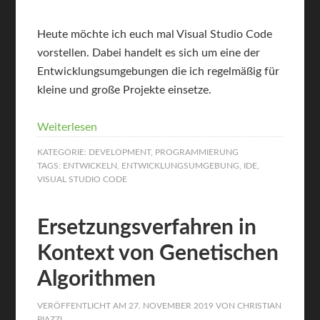
Heute möchte ich euch mal Visual Studio Code
vorstellen. Dabei handelt es sich um eine der
Entwicklungsumgebungen die ich regelmäßig für
kleine und große Projekte einsetze.
Weiterlesen
KATEGORIE:
DEVELOPMENT
,
PROGRAMMIERUNG
TAGS:
ENTWICKELN
,
ENTWICKLUNGSUMGEBUNG
,
IDE
,
VISUAL STUDIO CODE
Ersetzungsverfahren in
Kontext von Genetischen
Algorithmen
VERÖFFENTLICHT AM
27. NOVEMBER 2019
VON
CHRISTIAN
PIAZZI