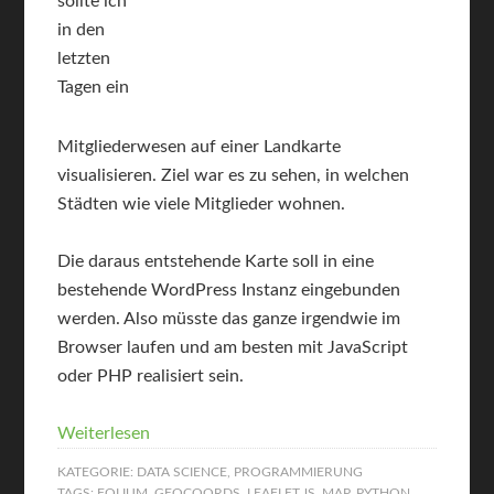
sollte ich
in den
letzten
Tagen ein
Mitgliederwesen auf einer Landkarte
visualisieren. Ziel war es zu sehen, in welchen
Städten wie viele Mitglieder wohnen.
Die daraus entstehende Karte soll in eine
bestehende WordPress Instanz eingebunden
werden. Also müsste das ganze irgendwie im
Browser laufen und am besten mit JavaScript
oder PHP realisiert sein.
Weiterlesen
KATEGORIE:
DATA SCIENCE
,
PROGRAMMIERUNG
TAGS:
FOLIUM
,
GEOCOORDS
,
LEAFLET.JS
,
MAP
,
PYTHON