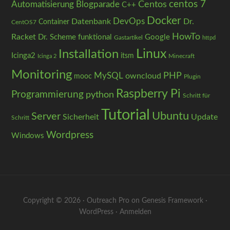
centos 7
Centos
Automatisierung
Blogparade
C++
Docker
DevOps
Datenbank
Dr.
Container
CentOS7
HowTo
Racket
Dr. Scheme
funktional
Google
Gastartikel
httpd
Installation
Linux
Icinga2
itsm
Minecraft
Icinga 2
Monitoring
PHP
MySQL
owncloud
mooc
Plugin
Raspberry Pi
Programmierung
python
Schritt für
Tutorial
Ubuntu
Server
Sicherheit
Update
Schritt
Wordpress
Windows
Copyright © 2026 ·
Outreach Pro
on
Genesis Framework
·
WordPress
·
Anmelden