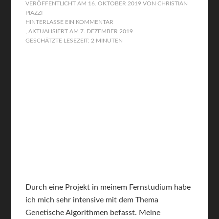
VERÖFFENTLICHT AM
16. OKTOBER 2019
VON
CHRISTIAN
PIAZZI
HINTERLASSE EIN KOMMENTAR
, AKTUALISIERT AM
7. DEZEMBER 2019
GESCHÄTZTE LESEZEIT: 2 MINUTEN
Durch eine Projekt in meinem Fernstudium habe
ich mich sehr intensive mit dem Thema
Genetische Algorithmen befasst. Meine