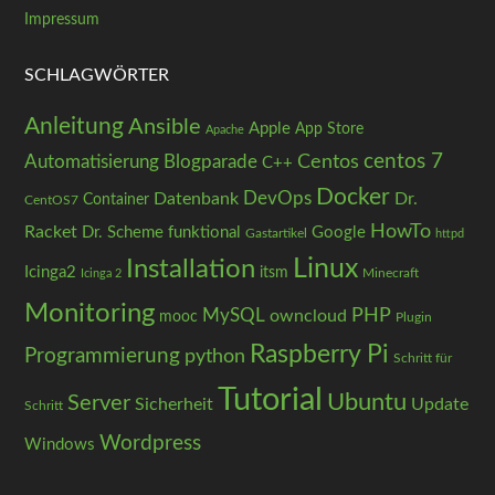
Impressum
SCHLAGWÖRTER
Anleitung
Ansible
Apple
App Store
Apache
centos 7
Centos
Automatisierung
Blogparade
C++
Docker
DevOps
Datenbank
Dr.
Container
CentOS7
HowTo
Racket
Dr. Scheme
funktional
Google
Gastartikel
httpd
Installation
Linux
Icinga2
itsm
Minecraft
Icinga 2
Monitoring
PHP
MySQL
owncloud
mooc
Plugin
Raspberry Pi
Programmierung
python
Schritt für
Tutorial
Ubuntu
Server
Sicherheit
Update
Schritt
Wordpress
Windows