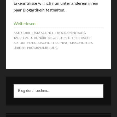
Erkenntnisse will ich nun unter anderem in ein
paar Blogartikeln festhalten.
Weiterlesen
KATEGORIE:
DATA SCIENCE
,
PROGRAMMIERUNG
TAGS:
EVOLUTIONÄRE ALGORITHMEN
,
GENETISCHE
ALGORITHMEN
,
MACHINE LEARNING
,
MASCHINELLES
LERNEN
,
PROGRAMMIERUNG