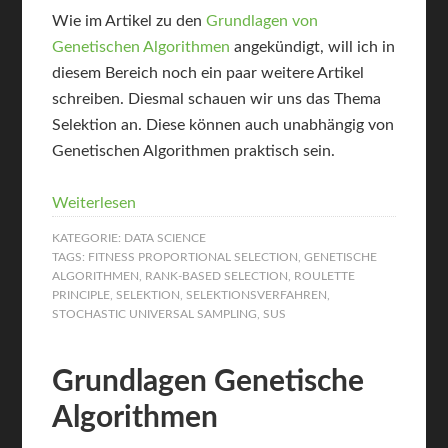
Wie im Artikel zu den
Grundlagen von
Genetischen Algorithmen
angekündigt, will ich in
diesem Bereich noch ein paar weitere Artikel
schreiben. Diesmal schauen wir uns das Thema
Selektion an. Diese können auch unabhängig von
Genetischen Algorithmen praktisch sein.
Weiterlesen
KATEGORIE:
DATA SCIENCE
TAGS:
FITNESS PROPORTIONAL SELECTION
,
GENETISCHE
ALGORITHMEN
,
RANK-BASED SELECTION
,
ROULETTE
PRINCIPLE
,
SELEKTION
,
SELEKTIONSVERFAHREN
,
STOCHASTIC UNIVERSAL SAMPLING
,
SUS
Grundlagen Genetische
Algorithmen