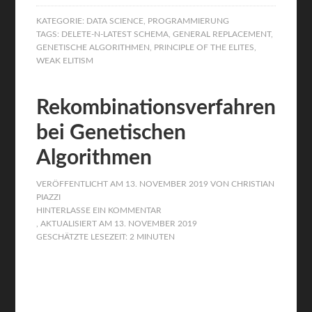
KATEGORIE:
DATA SCIENCE
,
PROGRAMMIERUNG
TAGS:
DELETE-N-LATEST SCHEMA
,
GENERAL REPLACEMENT
,
GENETISCHE ALGORITHMEN
,
PRINCIPLE OF THE ELITES
,
WEAK ELITISM
Rekombinationsverfahren
bei Genetischen
Algorithmen
VERÖFFENTLICHT AM
13. NOVEMBER 2019
VON
CHRISTIAN
PIAZZI
HINTERLASSE EIN KOMMENTAR
, AKTUALISIERT AM
13. NOVEMBER 2019
GESCHÄTZTE LESEZEIT: 2 MINUTEN