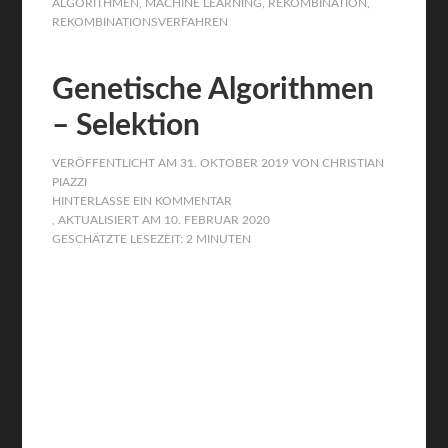
ALGORITHMEN
,
MACHINE LEARNING
,
REKOMBINATION
,
REKOMBINATIONSVERFAHREN
Genetische Algorithmen
– Selektion
VERÖFFENTLICHT AM
31. OKTOBER 2019
VON
CHRISTIAN
PIAZZI
HINTERLASSE EIN KOMMENTAR
, AKTUALISIERT AM
10. FEBRUAR 2020
GESCHÄTZTE LESEZEIT: 2 MINUTEN