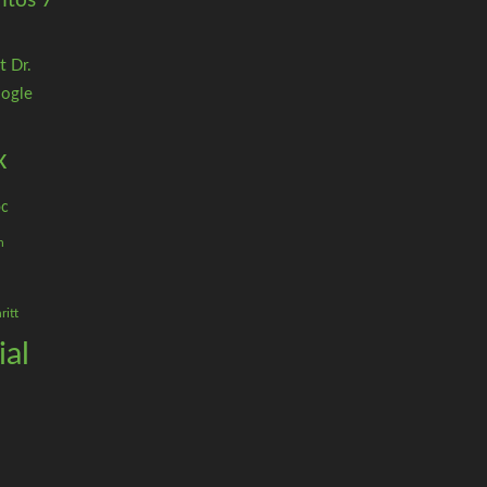
ntos 7
t
Dr.
ogle
x
c
n
ritt
ial