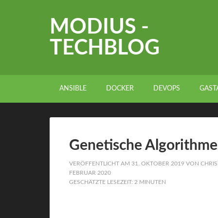
MODIUS -
TECHBLOG
ANSIBLE
DOCKER
DEVOPS
GAST
Genetische Algorithme
VERÖFFENTLICHT AM
31. OKTOBER 2019
VON
CHRIS
FEBRUAR 2020
GESCHÄTZTE LESEZEIT: 2 MINUTEN