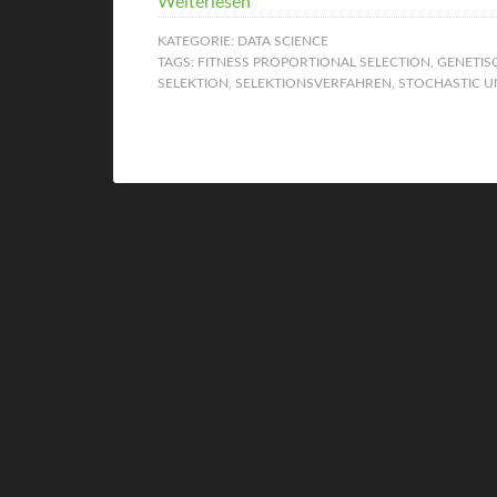
Weiterlesen
KATEGORIE:
DATA SCIENCE
TAGS:
FITNESS PROPORTIONAL SELECTION
,
GENETIS
SELEKTION
,
SELEKTIONSVERFAHREN
,
STOCHASTIC U