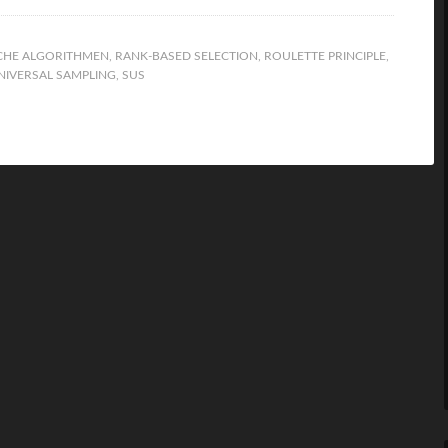
CHE ALGORITHMEN
,
RANK-BASED SELECTION
,
ROULETTE PRINCIPLE
,
NIVERSAL SAMPLING
,
SUS