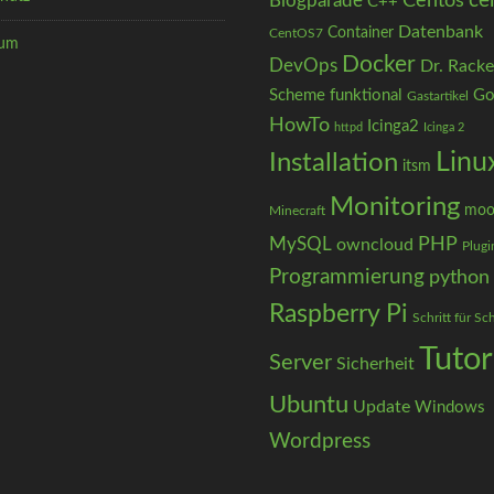
ce
Centos
Blogparade
C++
Datenbank
Container
CentOS7
sum
Docker
DevOps
Dr. Racke
Scheme
funktional
Go
Gastartikel
HowTo
Icinga2
httpd
Icinga 2
Installation
Linu
itsm
Monitoring
moo
Minecraft
PHP
MySQL
owncloud
Plugi
Programmierung
python
Raspberry Pi
Schritt für Sch
Tutor
Server
Sicherheit
Ubuntu
Update
Windows
Wordpress